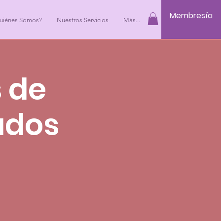
Membresía
uiénes Somos?
Nuestros Servicios
Más...
 de
ados