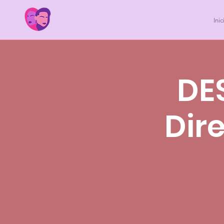
Inic
DE
Dir