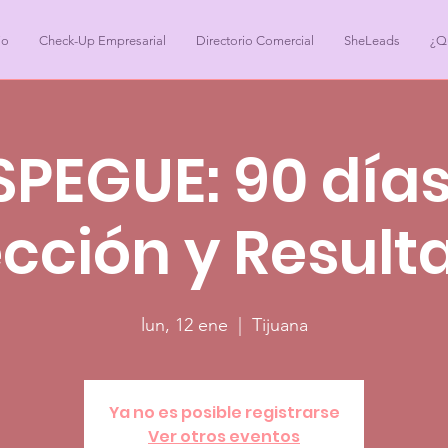
io
Check-Up Empresarial
Directorio Comercial
SheLeads
¿Q
SPEGUE: 90 días
ección y Result
lun, 12 ene
  |  
Tijuana
Ya no es posible registrarse
Ver otros eventos