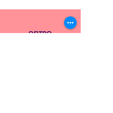
Comunidad para Mujeres
Emprendedoras que están dispuestas
a crecer y hacer crecer sus negocios.
Email
:
admin@entreamigas.mx
Teléfono
:
664 4597332
Actualízate mensualmente