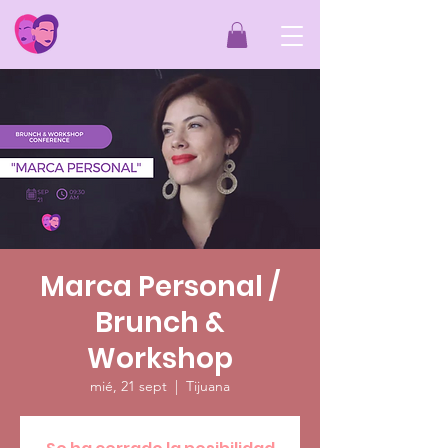
Marca Personal /
Brunch &
Workshop
mié, 21 sept
  |  
Tijuana