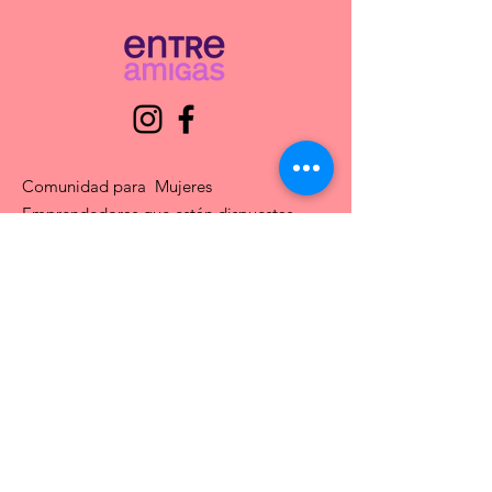
Comunidad para Mujeres
Emprendedoras que están dispuestas
a crecer y hacer crecer sus negocios.
Email
:
admin@entreamigas.mx
Teléfono
:
664 4597332
Actualízate mensualmente
Ingresa tu email aquí