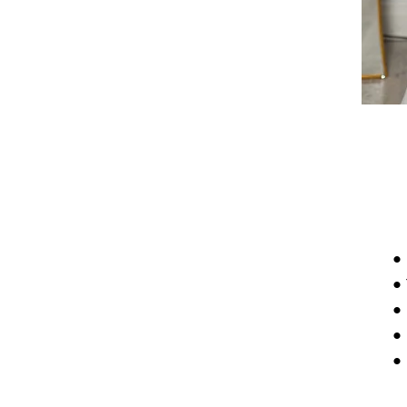
•
•
•
•
•