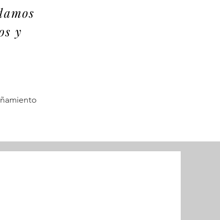
 damos
os y
añamiento