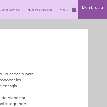
Membresía
uiénes Somos?
Nuestros Servicios
Más...
o un espacio para
econocer las
a energía.
s de bienestar,
al integrando