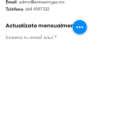
Email
:
admin@entreamigas.mx
Teléfono
:
664 4597332
Actualízate mensualmente
Ingresa tu email aquí
Registrarse
Enlaces rápidos
Quiénes somos
Shop