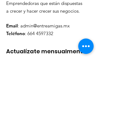
Emprendedoras que están dispuestas
a crecer y hacer crecer sus negocios.
Email
:
admin@entreamigas.mx
Teléfono
:
664 4597332
Actualízate mensualmente
Ingresa tu email aquí
Registrarse
Enlaces rápidos