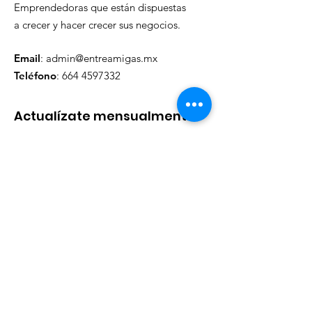
Emprendedoras que están dispuestas
a crecer y hacer crecer sus negocios.
Email
:
admin@entreamigas.mx
Teléfono
:
664 4597332
Actualízate mensualmente
Ingresa tu email aquí
Registrarse
Enlaces rápidos