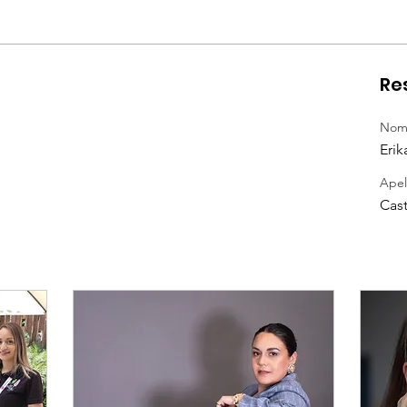
Re
Nom
Erik
Apel
Cast