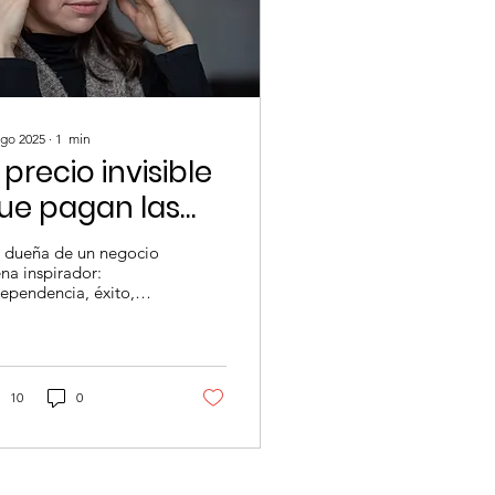
ago 2025
∙
1
min
l precio invisible
ue pagan las
ujeres dueñas
r dueña de un negocio
e negocio
na inspirador:
ependencia, éxito,
ertad. Pero, detrás de
da logro, muchas
eres esconden una...
10
0