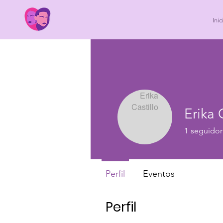
Inic
Erika 
1
seguidor
Socia WIB
Perfil
Eventos
Perfil