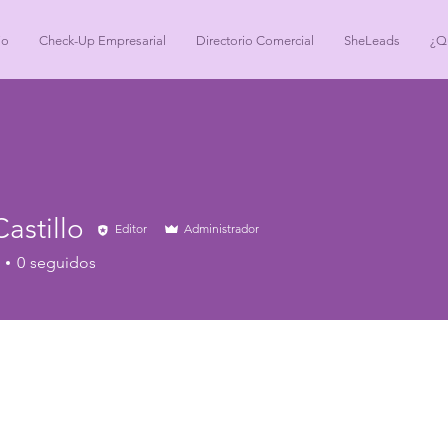
io
Check-Up Empresarial
Directorio Comercial
SheLeads
¿Q
Castillo
Editor
Administrador
0
seguidos
+
4