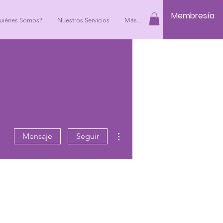
Membresía
uiénes Somos?
Nuestros Servicios
Más...
Más acciones
Mensaje
Seguir