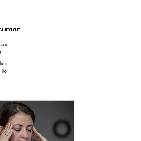
sumen
bre
a
lido
illo